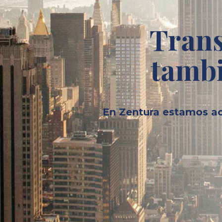
Trans
tambi
En Zentura estamos ac