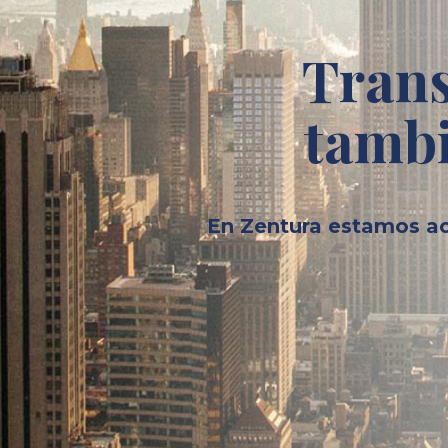
Trans
tambi
En Zentura estamos ac